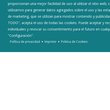
proporcionan una mejor facilidad de uso al utilizar el sitio web;
utilizamos para generar datos agregados sobre el uso y las estad
de marketing, que se utilizan para mostrar contenido y publicida
TODO", acepta el uso de todas las cookies. Puede aceptar y rec
individuales y revocar su consentimiento para el futuro en cua
"Configuración".
Política de privacidad
Imprimir
Politica de Cookies